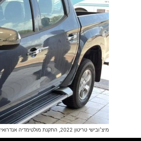
מיצ׳ובישי טריטון 2022, התקנת מולטימדיה אנדרואיד ברמה גבוהה מאוד,