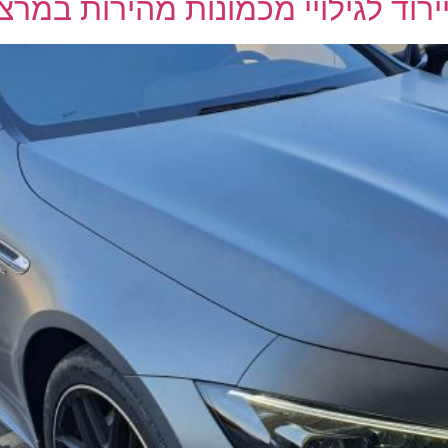
לגילויי מכמונות מהירות במרצדס MG חד