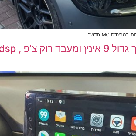
רצדס MG חדשה.