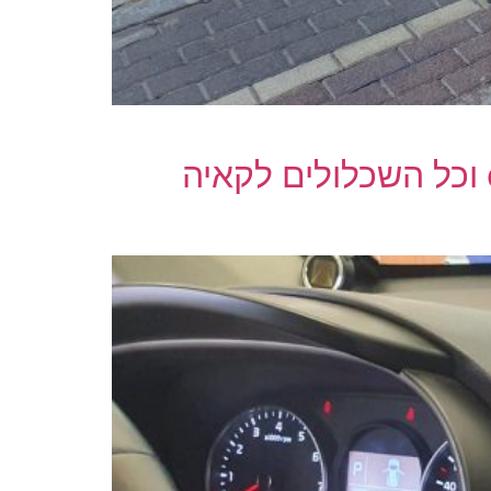
התקנת מולטימדיה עם מסך גדול 9 אינץ ומעבד רוק צ'פ , dsp וכל השכלולים לקאיה