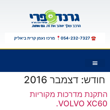
לתוכן
☎ 054-232-7327
מרכז נעמן קרית ביאליק
תוספות לג'יפים 4X4
חודש:
דצמבר 2016
התקנת מדרכות מקוריות
VOLVO XC60.