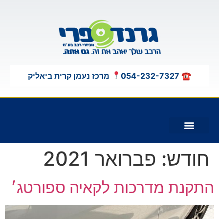
לתוכן
☎ 054-232-7327
מרכז נעמן קרית ביאליק
תוספות לג'יפים 4X4
חודש:
פברואר 2021
התקנת מדרכות לקאיה ספורטג׳