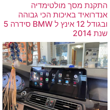
התקנת מסך מולטימדיה
אנדרואיד באיכות הכי גבוהה
ובגודל 12 אינץ ל BMW סידרה 5
שנת 2014