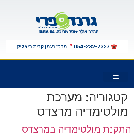
לתוכן
☎ 054-232-7327
מרכז נעמן קרית ביאליק
תוספות לג'יפים 4X4
קטגוריה:
מערכת
מולטימדיה מרצדס
התקנת מולטימדיה במרצדס