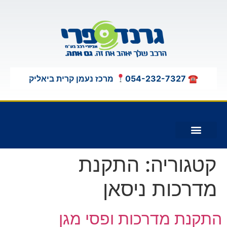
לתוכן
☎ 054-232-7327
מרכז נעמן קרית ביאליק
תוספות לג'יפים 4X4
קטגוריה:
התקנת
מדרכות ניסאן
התקנת מדרכות ופסי מגן