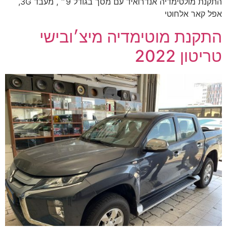
התקנת מולטימדיה אנדרואיד עם מסך בגודל 9״ , מעבד 3G,
אפל קאר אלחוטי
התקנת מוטימדיה מיצ׳ובישי
טריטון 2022