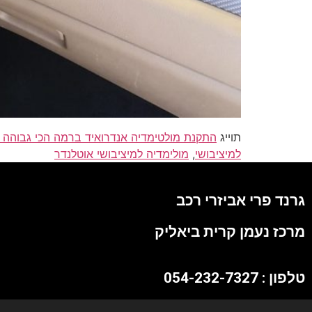
תוייג
התקנת מולטימדיה אנדרואיד ברמה הכי גבוהה עם מסך ענק 10" וגירס
למיציבושי
,
מולימדיה למיציבושי אוטלנדר
גרנד פרי אביזרי רכב
מרכז נעמן קרית ביאליק
טלפון : 054-232-7327